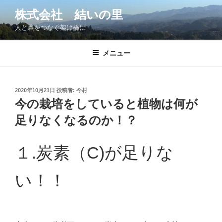
コ
株式会社 結いの里
ン
人と農をつなぐ架け橋に
テ
ン
ツ
メニュー
へ
ス
キ
投
2020年10月21日
投稿者:
今村
稿
ッ
今の栽培をしていると植物は何が
日:
プ
足りなくなるのか！？
１.炭素（C)が足りな
い！！