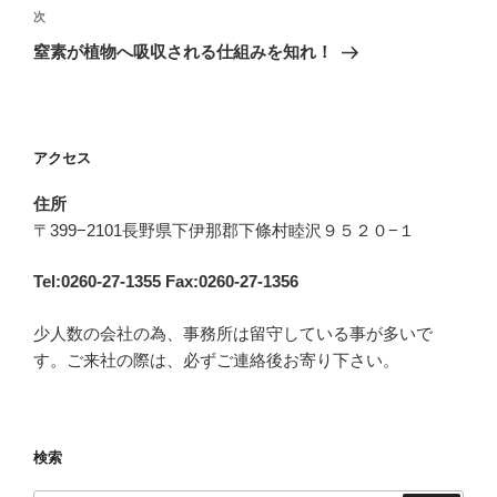
ビ
投
次
次
稿
ゲ
の
窒素が植物へ吸収される仕組みを知れ！
投
ー
稿
シ
ョ
アクセス
ン
住所
〒399−2101長野県下伊那郡下條村睦沢９５２０−１
Tel:0260-27-1355 Fax:0260-27-1356
少人数の会社の為、事務所は留守している事が多いで
す。ご来社の際は、必ずご連絡後お寄り下さい。
検索