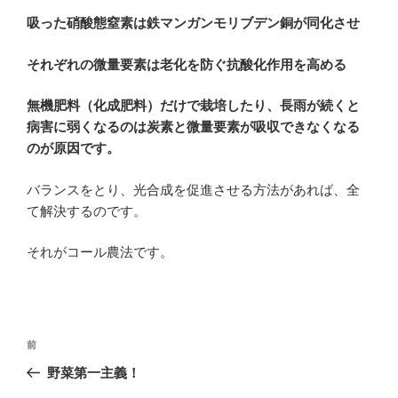
吸った硝酸態窒素は鉄マンガンモリブデン銅が同化させ
それぞれの微量要素は老化を防ぐ抗酸化作用を高める
無機肥料（化成肥料）だけで栽培したり、長雨が続くと
病害に弱くなるのは炭素と微量要素が吸収できなくなる
のが原因です。
バランスをとり、光合成を促進させる方法があれば、全
て解決するのです。
それがコール農法です。
投
過
前
稿
去
野菜第一主義！
ナ
の